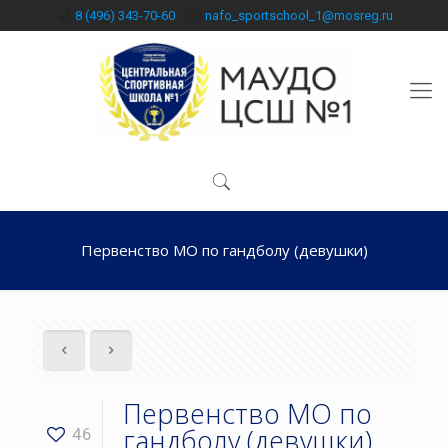
8 (496) 343-70-60
nafo_sportschool_1@mosreg.ru
Первенство МО по гандболу (девушки)
Первенство МО по
гандболу (девушки)
46