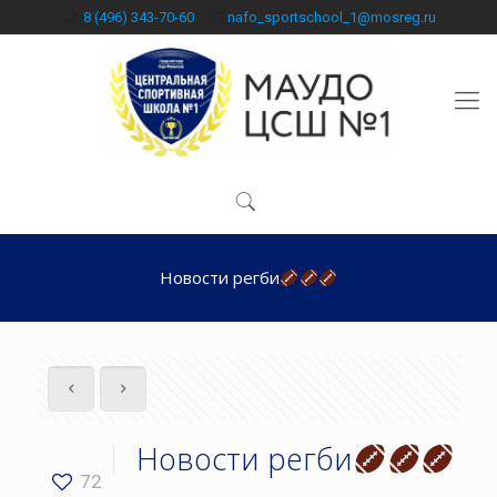
8 (496) 343-70-60
nafo_sportschool_1@mosreg.ru
Новости регби
Новости регби
72