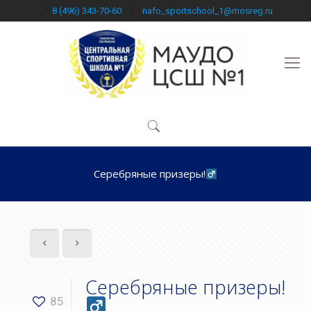
8 (496) 343-70-60
nafo_sportschool_1@mosreg.ru
Серебряные призеры!‍
Серебряные призеры!‍
85