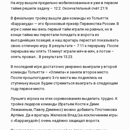
На игру вышли предельно мобилизованные и уже в первом
тайме решили задачу – 12:2. Окончательный счёт 21:9.
В финальную тройку вышли две команды из Тольятти.
«Барракуда» — это бронзовый призёр Первенства России. В
игре с ними мы весь первый тайм играли на равных, но в
конце тайма мы перестали попадать в ворота из
выгоднейших позиций, и наш вратарь перестал показывать
свою отличную игру. В результате – 7:11 к перерыву. После
перерыва мы опять 15 минут играли мяч-в-мяч, а потом –
опять провал… В результате 13:23.
В последней игре достаточно уверенно выиграли у второй
команды Тольятти – «Олимпа» и заняли второе место.
После прошлогоднего 3-го места мы поднялись на
ступеньку выше. Будем стремиться выиграть в следующем
году первое место.
Лучшего игрока на этих соревнованиях выделить трудно. К
тройке лидеров команды (братьям Косте и Диме
Лежакиным, Павлу Демянко) можно добавить Плотникова
Артёма. Да и вратарь Железов Влад (за исключением игры
с «Барракудой») очень надёжно защищал ворота.