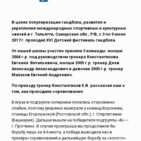
В целях популяризации гандбола, развития и
укрепления международных спортивных и культурных
связей в г. Тольятти, Самарская обл., РФ, с 3 по 9 июня
2017 г. проходил ХVI Детский фестиваль гандбола.
От нашей школы участие приняли 3 команды: юноши
2004 г.р. под руководством тренера Константинова
Евгения Витальевича, юноши 2005 г.р. тренер Деев
Александр Александрович и девочки
2005 г.р. тренер
Малахов Евгений Андреевич.
По приезду тренер Константинов Е.В. рассказал нам о
том, как проходили соревнования:
В играх в подгруппе соперники попались откровенно
слабые, поэтому уверенно выиграли у команд Воронежа,
станицы Егорлыкской (Ростовской обл.), г. Стерлитамак
(Башкирия). Дальше вышли на победителя подгруппы «В» —
г. Протвино. В случае проигрыша мы продолжили бы
борьбу лишь за 4-6 места, а победа выводила нас в
призёры соревнований и дальнейшую борьбу за «золото».