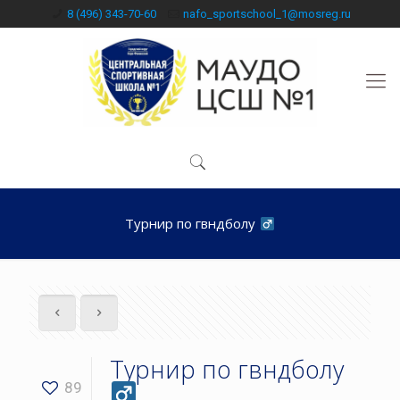
8 (496) 343-70-60
nafo_sportschool_1@mosreg.ru
Турнир по гвндболу ‍
Турнир по гвндболу ‍
89