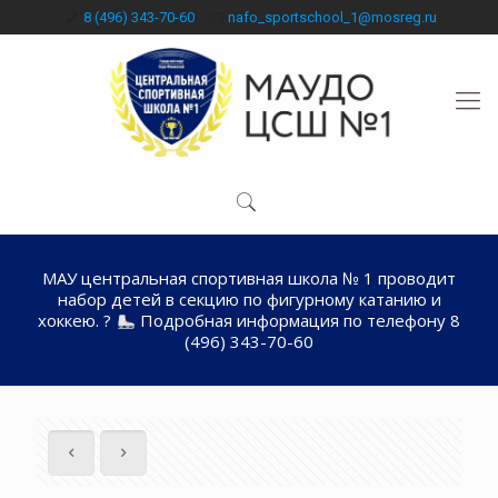
8 (496) 343-70-60
nafo_sportschool_1@mosreg.ru
МАУ центральная спортивная школа № 1 проводит
набор детей в секцию по фигурному катанию и
хоккею. ?
Подробная информация по телефону 8
(496) 343-70-60