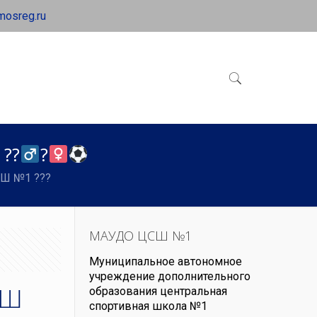
mosreg.ru
??‍
?‍
 №1 ??‍?‍
МАУДО ЦСШ №1
Муниципальное автономное
учреждение дополнительного
СШ
образования центральная
спортивная школа №1