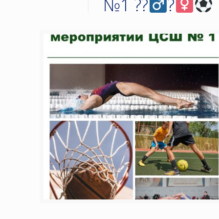
№1 ??‍
?‍