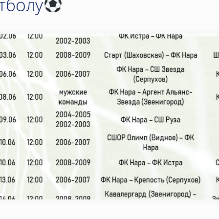
тболу