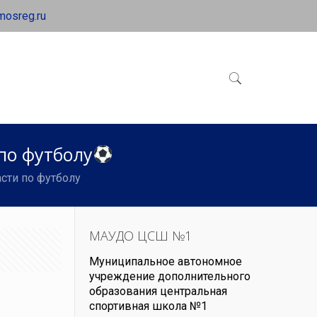
mosreg.ru
по футболу
сти по футболу
МАУДО ЦСШ №1
Муниципальное автономное
учреждение дополнительного
образования центральная
спортивная школа №1