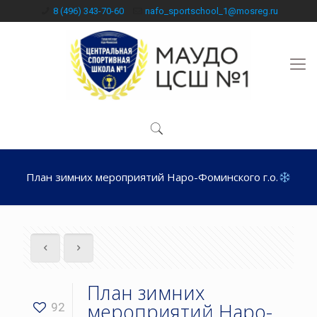
8 (496) 343-70-60
nafo_sportschool_1@mosreg.ru
План зимних мероприятий Наро-Фоминского г.о.
План зимних
мероприятий Наро-
92