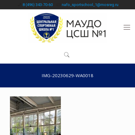
8 (496) 343-70-60
nafo_sportschool_1@mosreg.ru
IMG-20230629-WA0018