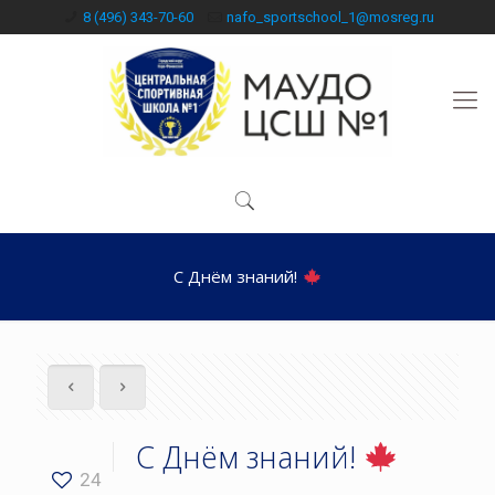
8 (496) 343-70-60
nafo_sportschool_1@mosreg.ru
С Днём знаний!
С Днём знаний!
24