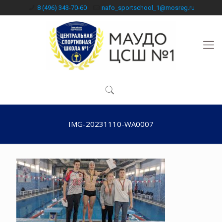
8 (496) 343-70-60
nafo_sportschool_1@mosreg.ru
IMG-20231110-WA0007