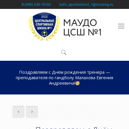
8 (496) 343-70-60
nafo_sportschool_1@mosreg.ru
Поздравляем с Днём рождения тренера —
преподавателя по гандболу Малахова Евгения
Андреевича!