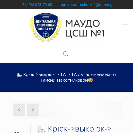
8 (496) 343-70-60
nafo_sportschool_1@mosreg.ru
Крюк->выкрюк-> 1А-> 1А с усложнением от
Таисии Пахотниковой
Крюк->выкрюк->