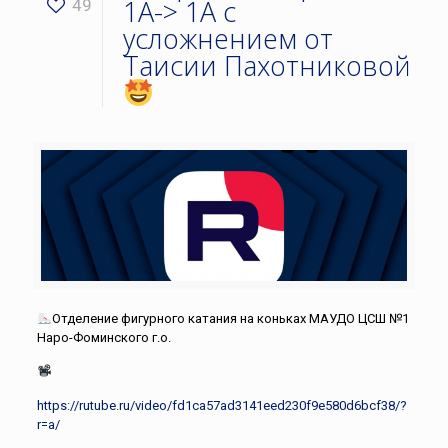
1А-> 1А с
49
усложнением от
Таисии Пахотниковой
Отделение фигурного катания на коньках МАУДО ЦСШ №1
Наро-Фоминского г.о.
https://rutube.ru/video/fd1ca57ad3141eed230f9e580d6bcf38/?
r=a/