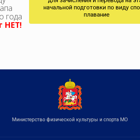
для зачисления и перевода на эт
тапа
начальной подготовки по виду сп
о года
плавание
 НЕТ!
Министерство физической культуры и спорта МО