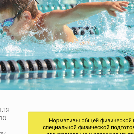
для
ую
Нормативы общей физической 
специальной физической подгото
ду