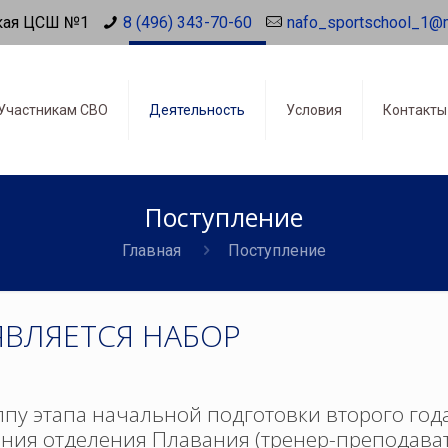
кая ЦСШ №1
8 (496) 343-70-60
nafo_sportschool_1@
Участникам СВО
Деятельность
Условия
Контакты
Поступление
Главная
Поступление
ЯВЛЯЕТСЯ НАБОР
ппу этапа начальной подготовки второго год
ния отделения Плавания (тренер-преподава