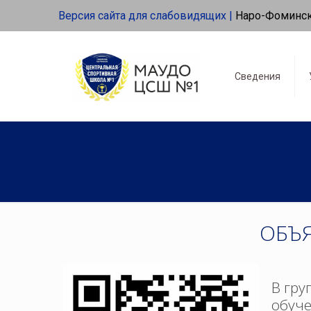
Версия сайта для слабовидящих |
Наро-Фоминс
Сведения
ОБЪ
В гру
обуче