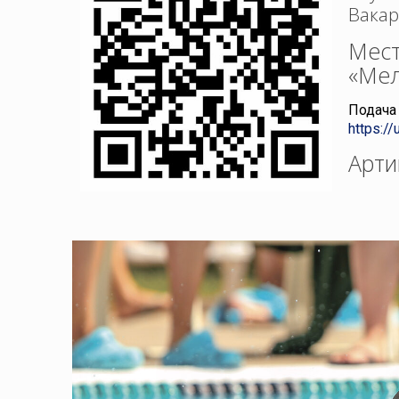
Вакар
Мест
«Мел
Подача 
https:/
Арти