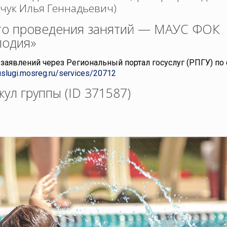
чук Илья Геннадьевич)
о проведения занятий — МАУС ФОК
одия»
заявлений через Региональный портал госуслуг (РПГУ) по 
/uslugi.mosreg.ru/services/20712
кул группы (ID 371587)