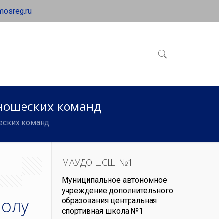
mosreg.ru
юношеских команд
еских команд
МАУДО ЦСШ №1
Муниципальное автономное
учреждение дополнительного
болу
образования центральная
спортивная школа №1