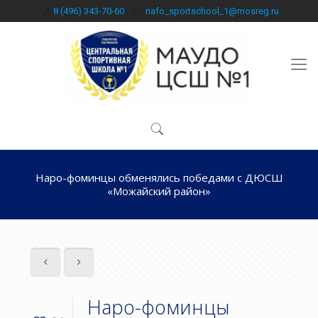
8 (496) 343-70-60
nafo_sportschool_1@mosreg.ru
Наро-фоминцы обменялись победами с ДЮСШ
«Можайский район»
Наро-фоминцы