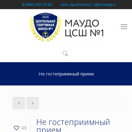
8 (496) 343-70-60
nafo_sportschool_1@mosreg.ru
Не гостеприимный прием
Не гостеприимный
прием
46