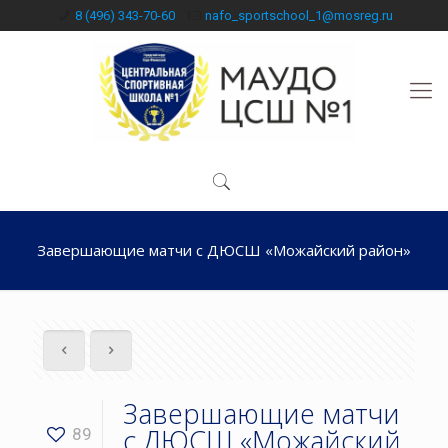
8 (496) 343-70-60
nafo_sportschool_1@mosreg.ru
Завершающие матчи с ДЮСШ «Можайский район»
Завершающие матчи
с ДЮСШ «Можайский
89