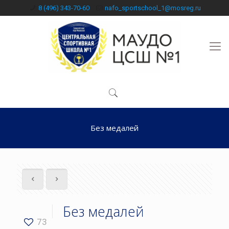
8 (496) 343-70-60
nafo_sportschool_1@mosreg.ru
Без медалей
Без медалей
73