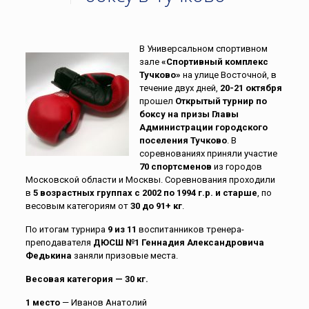
В Универсальном спортивном
зале
«Спортивный комплекс
Тучково»
на улице Восточной, в
течение двух дней,
20-21 октября
прошел
Открытый турнир по
боксу на призы Главы
Администрации городского
поселения Тучково
. В
соревнованиях приняли участие
70 спортсменов
из городов
Московской области и Москвы. Соревнования проходили
в
5 возрастных группах
с 2002 по 1994 г.р. и старше
, по
весовым категориям от
30 до 91+ кг
.
По итогам турнира
9 из 11
воспитанников тренера-
преподавателя
ДЮСШ №1 Геннадия Александровича
Федькина
заняли призовые места.
Весовая категория — 30 кг.
1 место
— Иванов Анатолий