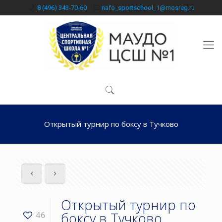
8 (496) 343-70-60
nafo_sportschool_1@mosreg.ru
Открытый турнир по боксу в Тучково
Открытый турнир по
боксу в Тучково
46