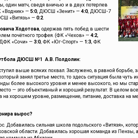
, один матч, сведя вничью и в двух потерпев
К «Водник» —
5:0
, ДЮСШ «Зенит» —
4:0
, ДЮСШ-7
СШ «Витязь» —
0:2
.
овича Ходотова
, одержав пять побед в шести
телем почётного трофея. (ФК «Чехов» —
4:2
,
 ДФК «Сочи» —
3:0
, ФК «Юг-Спорт» —
1:3
, ФК
утбола ДЮСШ №1 А.В. Полдолин:
ступил выше всяких похвал. Заслужено, в равной борьбе, 
который занял третье место, то здесь ситуация была чуть и
анды более высокого уровня и менее высокого, но мы ста
 место — это объективный и хороший результат. В целом вс
а на хорошем уровне, размещение, питание, доставка на м
рнира вырос?
рос. Добавилась сильная школа подольского «Витязя», кото
овской области. Добавилась хорошая команда из Пензы, а
я команда из Абхазии.