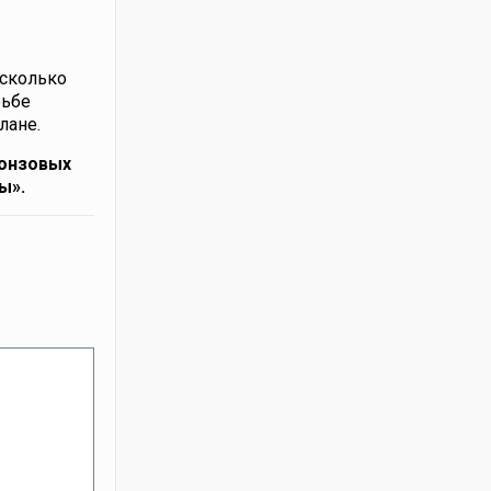
есколько
рьбе
лане.
ронзовых
ы».