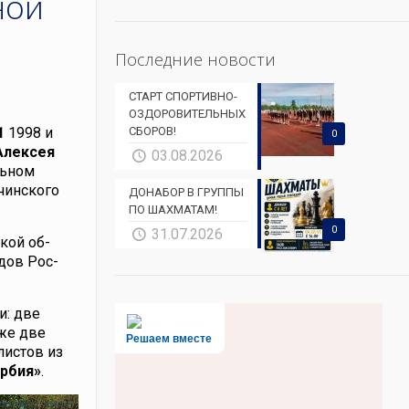
ной
Последние новости
СТАРТ СПОРТИВНО-
ОЗДОРОВИТЕЛЬНЫХ
1
1998 и
СБОРОВ!
0
Алексея
03.08.2026
льном
чинского
ДОНАБОР В ГРУППЫ
ПО ШАХМАТАМ!
0
31.07.2026
кой об­
­дов Рос­
и: две
кже две
Решаем вместе
листов из
ербия»
.