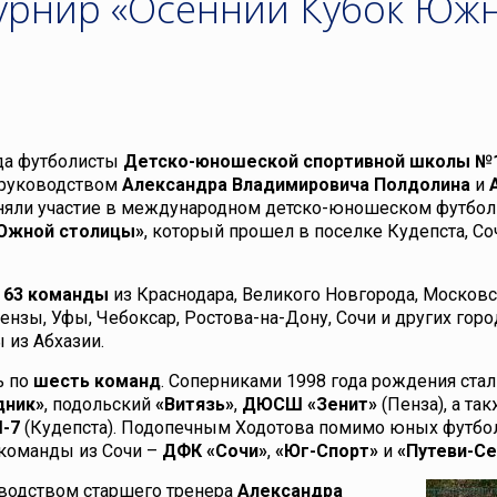
урнир «Осенний Кубок Юж
да футболисты
Детско-юношеской спортивной школы №
 руководством
Александра Владимировича Полдолина
и
яли участие в международном детско-юношеском футбо
 Южной столицы»
, который прошел в поселке Кудепста, Со
е
63 ко­ман­ды
из Краснодара, Великого Новгорода, Мос­ков­с
Пензы, Уфы, Че­бок­сар, Ростова-на-Дону, Со­чи и дру­гих го­ро
ы из Абхазии.
ь по
шесть команд
. Соперниками 1998 года рождения стал
дник»
, подольский
«Витязь»
,
ДЮСШ «Зенит»
(Пенза), а та
-7
(Кудепста). Подопечным Ходотова помимо юных футбо
 команды из Сочи –
ДФК «Сочи»
,
«Юг-Спорт»
и
«Путеви-С
водством старшего тренера
Александра