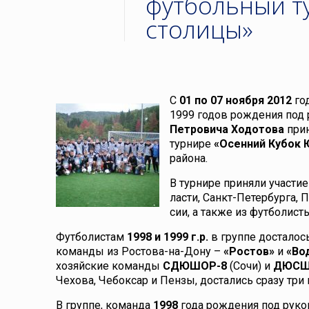
футбольный т
столицы»
С
01 по 07 ноября 2012
го
1999 годов рождения под
Петровича Ходотова
прин
турнире
«Осенний Кубок
района.
В турнире приняли учас­ти
ласти, Санкт-Пе­тер­бурга, 
сии, а также из футболист
Футболистам
1998 и 1999 г.р.
в группе досталос
команды из Ростова-на-Дону –
«Ростов»
и
«Во
хозяйские команды
СДЮШОР-8
(Сочи) и
ДЮСШ
Чехова, Чебоксар и Пензы, достались сразу три
В группе, команда
1998
года рождения под руко