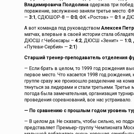
Владимировича Полдолина
одержав три победы
поражение, заслуженно заняли третье место: Ф
—
3:1
, СДЮШОР-8 —
0:0
, ФК «Ростов» —
0:1
и ДЮ
А вот команда под руководством
Алексея Петр
матчах, впервые в своей истории стала облада
ДЮСШ г.Чебоксары –
4:2
, ДЮСШ «Зенит» —
1:0
,
«Путеви-Сербия» —
2:1
)
Старший тренер-преподаватель отделения ф
— Если брать в целом, то 1999 год рождения вы
первое место. Что касается 1998 год рождения, 
группе сразу же произошло разделение на ком
тянуться за лидерами и стали третьими. Третье
погода была замечательная, организация турнир
проведения соревнований, все нас устраивало.
— По сравнению с прошлым годом уровень ту
— В целом да. Не сказать, чтобы сильно, но под
представляет Премьер-группу Чемпионата Моск
малышей добавилась очень хорошая, самобытна