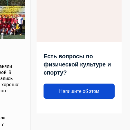
Есть вопросы по
физической культуре и
заняли
спорту?
ной. В
рались
е хорошо:
есто
Напишите об этом
рая
 у