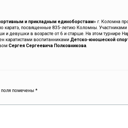
ортивным и прикладным единоборствам
» г. Коломна пр
по каратэ, посвященные 835-летию Коломны
. Участниками
и и девушки в возрасте от 6 и старше.
На этом турнире На
ен каратистами воспитанниками
Детско-юношеской спор
твом
Сергея Сергеевича Полковникова
.
 поля помечены
*