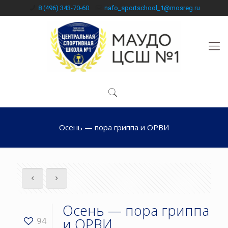
8 (496) 343-70-60
nafo_sportschool_1@mosreg.ru
Осень — пора гриппа и ОРВИ
Осень — пора гриппа
и ОРВИ
94