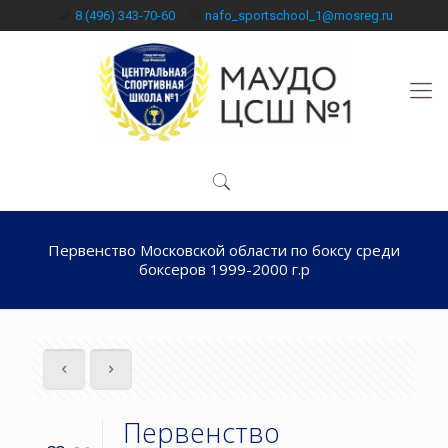
8 (496) 343-70-60
nafo_sportschool_1@mosreg.ru
Первенство Московской области по боксу среди
боксеров 1999-2000 г.р
Первенство