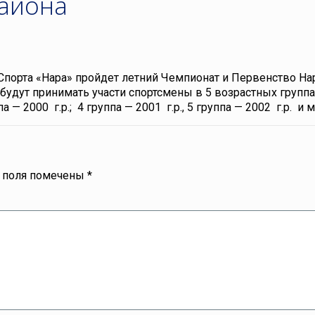
айона
 Спорта «Нара» пройдет летний Чемпионат и Первенство На
будут принимать участи спортсмены в 5 возрастных группах
ппа — 2000 г.р.; 4 группа — 2001 г.р., 5 группа — 2002 г.р. и
 поля помечены
*