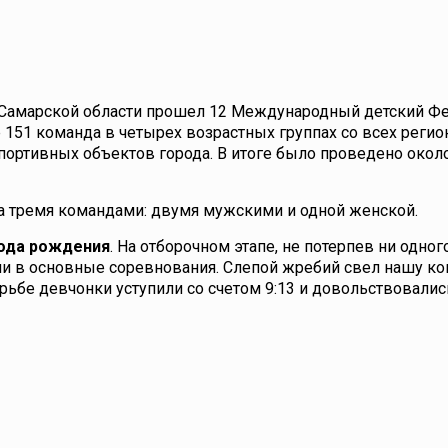
ти Самарской области прошел 12 Международный детский Ф
е 151 команда в четырех возрастных группах со всех регио
портивных объектов города. В итоге было проведено около
 тремя командами: двумя мужскими и одной женской.
года рождения
. На отборочном этапе, не потерпев ни одног
ли в основные соревнования. Слепой жребий свел нашу ко
орьбе девчонки уступили со счетом 9:13 и довольствовали