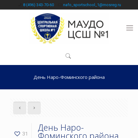
8 (496) 343-70-60
nafo_sportschool_1@mosreg.ru
День Наро-Фоминского района
День Наро-
Фоминского района
31