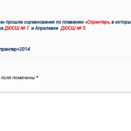
ара» прошли соревнования по плаванию
«Спринтер»
, в котор
ка
ДЮСШ № 1
и
Апрелевки
ДЮСШ № 3
.
принтер+2014
 поля помечены
*