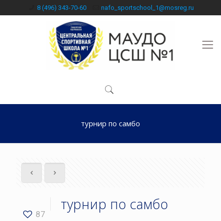
8 (496) 343-70-60
nafo_sportschool_1@mosreg.ru
турнир по самбо
турнир по самбо
87