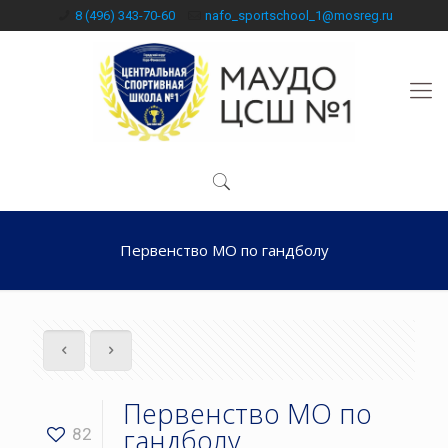
8 (496) 343-70-60
nafo_sportschool_1@mosreg.ru
Первенство МО по гандболу
Первенство МО по
гандболу
82