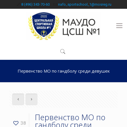
8 (496) 343-70-60
nafo_sportschool_1@mosreg.ru
Первенство МО по гандболу среди девушек
Первенство МО по
гандболу среди
38