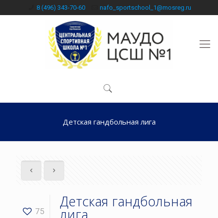
8 (496) 343-70-60
nafo_sportschool_1@mosreg.ru
Детская гандбольная лига
Детская гандбольная
лига
75