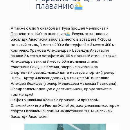
плаванию
А также с 6 по 9 октября в г. Руза прошел Чемпионат и
Первенство ЦФО по плаванию
. Результаты таковы:
Басалдук Анастасия заняла 2 место в эстафете 4×200 м
вольный стиль, 3 место 200 м баттерфляй и 3 место 400 м
комплекс, Храмова Александра и Басалдук Анастасия
заняли 2 место в эстафете 4×100 м вольный стиль а также
Александра заняла 3 место 50 м вольный стиль.
Участница Спицына Ксения, впервые выполнила
спортивный разряд «кандидат в мастера спорта» (тренер
Щепин Артур Александрович), а так же КМС выполнил
Алексей Ведищев (тренер Медведева Надежда Павловна).
Поздравляем пловцов с достижениями, продолжайте в
том же духе!
На фото Спицына Ксения с бронзовым призёром
Олимпийских игр в Рио-де-Жанейро, заслуженным мастером
спорта Евгением Рыловым на дистанции 200 м на спине и
Басалдук Анастасия.