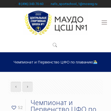
8 (496) 343-70-60
nafo_sportschool_1@mosreg.ru
Чемпионат и Первенство ЦФО по плаванию
Чемпионат и
Первенство ЦФО по
52