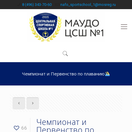
8 (496) 343-70-60
nafo_sportschool_1@mosreg.ru
Чемпионат и Первенство по плаванию
Чемпионат и
Первенство по
66