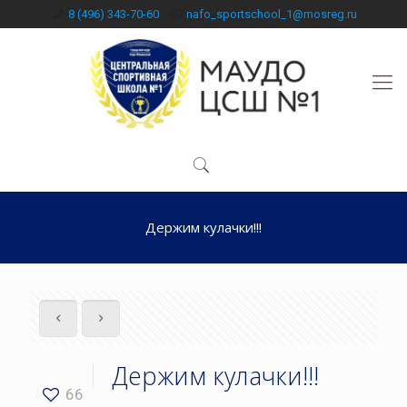
8 (496) 343-70-60
nafo_sportschool_1@mosreg.ru
Держим кулачки!!!
Держим кулачки!!!
66