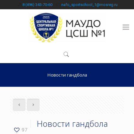
8 (496) 343-70-60
nafo_sportschool_1@mosreg.ru
Новости гандбола
Новости гандбола
97