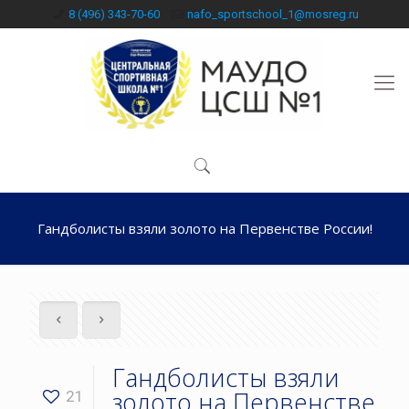
8 (496) 343-70-60
nafo_sportschool_1@mosreg.ru
Гандболисты взяли золото на Первенстве России!
Гандболисты взяли
золото на Первенстве
21