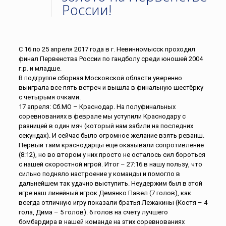
России!
С 16 по 25 апреля 2017 года в г. Невинномысск проходил
финал Первенства России по гандболу среди юношей 2004
г.р. и младше.
В подгруппе сборная Московской области уверенно
выиграла все пять встреч и вышла в финальную шестёрку
с четырьмя очками.
17 апреля: Сб.МО – Краснодар. На полуфинальных
соревнованиях в феврале мы уступили Краснодару с
разницей в один мяч (который нам забили на последних
секундах). И сейчас было огромное желание взять реванш.
Первый тайм краснодарцы ещё оказывали сопротивление
(8:12), но во втором у них просто не осталось сил бороться
с нашей скоростной игрой. Итог – 27:16 в нашу пользу, что
сильно подняло настроение у команды и помогло в
дальнейшем так удачно выступить. Неудержим был в этой
игре наш линейный игрок Демянко Павел (7 голов), как
всегда отличную игру показали братья Лежакины (Костя – 4
гола, Дима – 5 голов). 6 голов на счету лучшего
бомбардира в нашей команде на этих соревнованиях