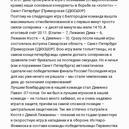
краем) наши основные конкуренты в борьбе за «золото» —
Санкт-Петербург (Приморская СДЮСШОР).
Поэтому на следующую игру с Белгородом команда вышла
максимально отмобилизованной и с первых минут просто
смяли соперника – к десятой минуте мы вели 14:10. А
итоговый счёт 33:11. (Елагин – 7, Лежакин Дима – 6,
Лежакин Костя – 4, Демянко – 3). Сразу после нашей игры
состоялась встреча Самарская область – Санкт-Петербург
(Приморская СДЮСШОР). Всю игру вели тольяттинцы, но в
самом конце петербуржцы сумели догнать соперников и
сравняли счёт буквально на последних секундах. Но и ничья
(как и поражение Санкт-Петербурга) автоматически
сделали нас победителями финала России! Последняя игра
для нас уже ничего не решала – мы стали чемпионами за
день до окончания соревнований!
Лучшим бомбардиром в нашей команде стал Демянко
Павел -37 голов. Он же был и лучшим игроком в нашей
команде – не только много забивал, но и очень надёжно
играл в защите, причём на самой сложной позиции –
центральным защитником. Так же отлично отыграли и
Костя с Димой Лежакины – показав не по годам грамотную
и скоростную игру в нападении и в обороне. Из Наро-
Фоминска в составе команды-победительницы Первенства