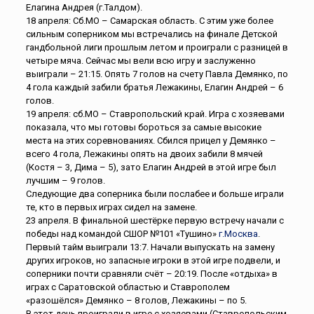
Елагина Андрея (г.Талдом).
18 апреля: Сб.МО – Самарская область. С этим уже более
сильным соперником мы встречались на финале Детской
гандбольной лиги прошлым летом и проиграли с разницей в
четыре мяча. Сейчас мы вели всю игру и заслуженно
выиграли – 21:15. Опять 7 голов на счету Павла Демянко, по
4 гола каждый забили братья Лежакины, Елагин Андрей – 6
голов.
19 апреля: сб.МО – Ставропольский край. Игра с хозяевами
показала, что мы готовы бороться за самые высокие
места на этих соревнованиях. Сбился прицел у Демянко –
всего 4 гола, Лежакины опять на двоих забили 8 мячей
(Костя – 3, Дима – 5), зато Елагин Андрей в этой игре был
лучшим – 9 голов.
Следующие два соперника были послабее и больше играли
те, кто в первых играх сидел на замене.
23 апреля. В финальной шестёрке первую встречу начали с
победы над командой СШОР №101 «Тушино»
г.Москва
.
Первый тайм выиграли 13:7. Начали выпускать на замену
других игроков, но запасные игроки в этой игре подвели, и
соперники почти сравняли счёт – 20:19. После «отдыха» в
играх с Саратовской областью и Ставрополем
«разошёлся» Демянко – 8 голов, Лежакины – по 5.
В этот день проиграли в игре с хозяевами (Ставропольским