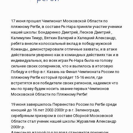
17 июня прошел Чемпионат Московской Области по
пляжному Регби, в составе Рк-Нара приняли участие ученики
нашей школы: Бондаренко Дмитрий, Лесков Дмитрий ,
Калимулин Тимур, Вяткин Валерий и Халецкий Александр,
ребята внесли колоссальный вклад в победу мужской
Команды, демонстрировали отличные захваты, и в атаке
действовали уверенно как в командных действиях так и в
индивидуальных, во всех играх Рк-Нара была на голову
сильнее своих соперников, что и вылилось в итоговую
Победу и отбор в г. Казань на Финал Чемпионата России по
пляжному Регби который пройдет 15-16 июля, где
встретятся все победители своих регионов, надеемся что
мы по праву будем носить звание первых Чемпионов
Московской Области по Пляжному Регби!
19 июня завершилось Первенство России по Регби среди
юношей до 16 лет 2002-2003г.р в г. Зеленограде,
серебряным призером в составе Сборной Московской
Области стал ученик нашей школы Журавлев Александр
2003г.р.
Александр второй год подряд становится призером