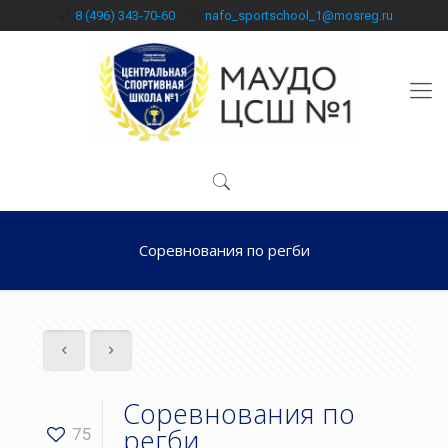
8 (496) 343-70-60
nafo_sportschool_1@mosreg.ru
Соревнования по регби
Соревнования по
регби
75