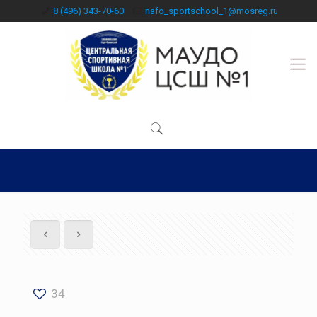
8 (496) 343-70-60
nafo_sportschool_1@mosreg.ru
34