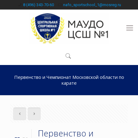
8 (496) 343-70-60
nafo_sportschool_1@mosreg.ru
Первенство и Чемпионат Московской области по
карате
Первенство и