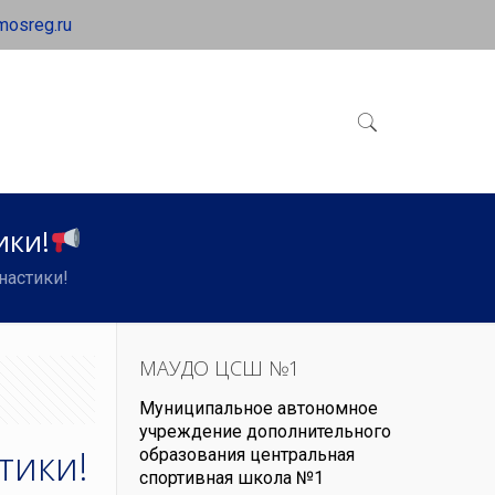
mosreg.ru
ики!
настики!
МАУДО ЦСШ №1
Муниципальное автономное
учреждение дополнительного
тики!
образования центральная
спортивная школа №1