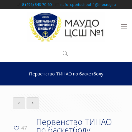
8 (496) 343-70-60
nafo_sportschool_1@mosreg.ru
Первенство ТИНАО по баскетболу
Первенство ТИНАО
по баскетболу
47