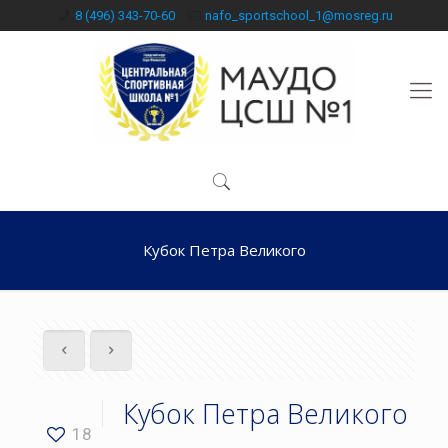
8 (496) 343-70-60
nafo_sportschool_1@mosreg.ru
Кубок Петра Великого
Кубок Петра Великого
18