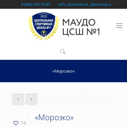
8 (496) 343-70-60
nafo_sportschool_1@mosreg.ru
«Морозко»
«Морозко»
74