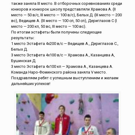
также заняла III место. В отборочных соревнованиях среди
юниоров и юниорок школу представляли Храмова А. (II
место — 50 в/с, III место — 100 в/с), Белых Д. (III место — 200
вс), Ведищев А. (III место — 100 сп, 50 сп), Дериглазов С (I
место — 200 кп, 50 вс, III место — 100 вс).
По итогам эстафеты были получены следующие
результаты:
1 место Эстафета 4х200 в/с — Ведищев А., Дериглазов С.,
Белых Д.
3 место Эстафета 4х100 в/с — Храмова А., Казанцева А,
Бушинская Д.
3 место Эстафета 4х100 кп — Храмова А., Казанцева А.
Команда Наро-Фоминского района заняла V место.
Поздравляем ребят с успешным выступлением и желаем
дальнейших успехов!