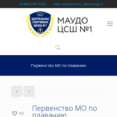
8 (496) 343-70-60
nafo_sportschool_1@mosreg.ru
Первенство МО по плаванию
Первенство МО по
плаванию
88