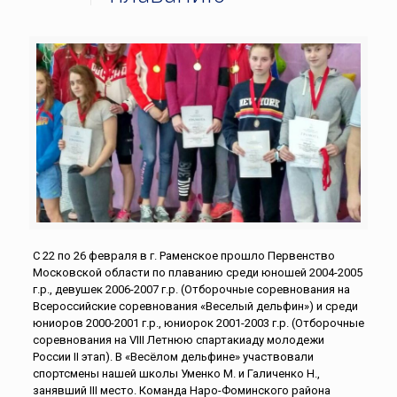
С 22 по 26 февраля в г. Раменское прошло Первенство
Московской области по плаванию среди юношей 2004-2005
г.р., девушек 2006-2007 г.р. (Отборочные соревнования на
Всероссийские соревнования «Веселый дельфин») и среди
юниоров 2000-2001 г.р., юниорок 2001-2003 г.р. (Отборочные
соревнования на VIII Летнюю спартакиаду молодежи
России II этап). В «Весёлом дельфине» участвовали
спортсмены нашей школы Уменко М. и Галиченко Н.,
занявший III место. Команда Наро-Фоминского района