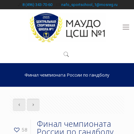
8 (496) 343-70-60
nafo_sportschool_1@mosreg.ru
Финал чемпионата России по гандболу
Финал чемпионата
России по гандболу
58