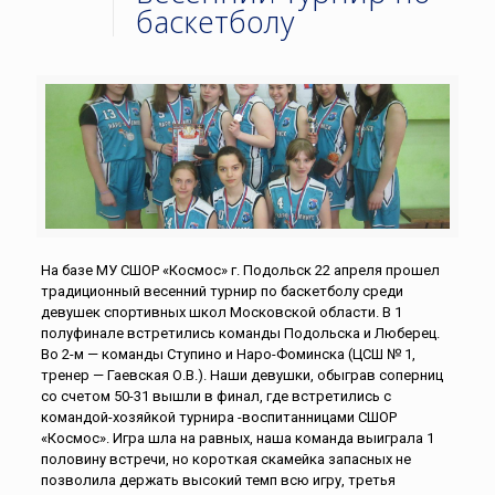
баскетболу
На базе МУ СШОР «Космос» г. Подольск 22 апреля прошел
традиционный весенний турнир по баскетболу среди
девушек спортивных школ Московской области. В 1
полуфинале встретились команды Подольска и Люберец.
Во 2-м — команды Ступино и Наро-Фоминска (ЦСШ № 1,
тренер — Гаевская О.В.). Наши девушки, обыграв соперниц
со счетом 50-31 вышли в финал, где встретились с
командой-хозяйкой турнира -воспитанницами СШОР
«Космос». Игра шла на равных, наша команда выиграла 1
половину встречи, но короткая скамейка запасных не
позволила держать высокий темп всю игру, третья