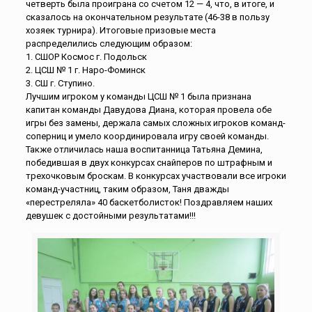
четверть была проиграна со счетом 12 — 4, что, в итоге, и
сказалось на окончательном результате (46-38 в пользу
хозяек турнира). Итоговые призовые места
распределились следующим образом:
1. СШОР Космос г. Подольск
2. ЦСШ № 1 г. Наро-Фоминск
3. СШ г. Ступино.
Лучшим игроком у команды ЦСШ № 1 была признана
капитан команды Давудова Диана, которая провела обе
игры без замены, держала самых сложных игроков команд-
соперниц и умело координировала игру своей команды.
Также отличилась наша воспитанница Татьяна Демина,
победившая в двух конкурсах снайперов по штрафным и
трехочковым броскам. В конкурсах участвовали все игроки
команд-участниц, таким образом, Таня дважды
«перестреляла» 40 баскетболисток! Поздравляем наших
девушек с достойными результатами!!!