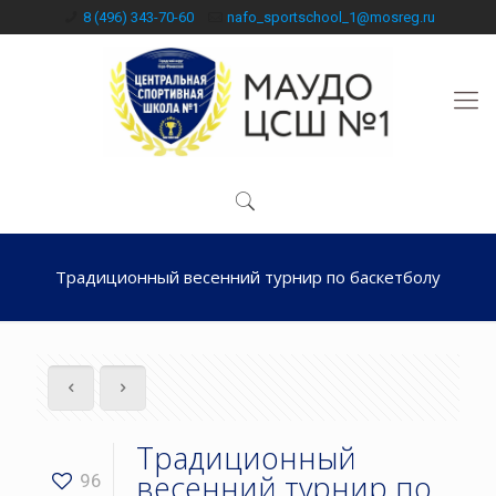
8 (496) 343-70-60
nafo_sportschool_1@mosreg.ru
Традиционный весенний турнир по баскетболу
Традиционный
весенний турнир по
96