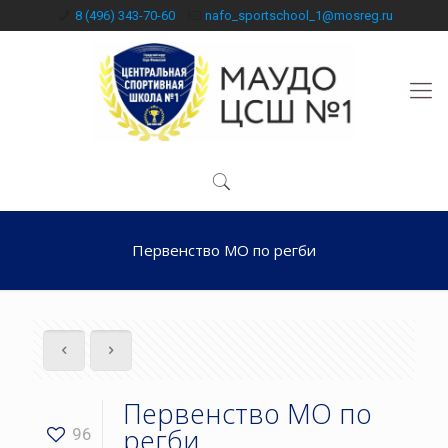
8 (496) 343-70-60
nafo_sportschool_1@mosreg.ru
Первенство МО по регби
Первенство МО по
регби
96