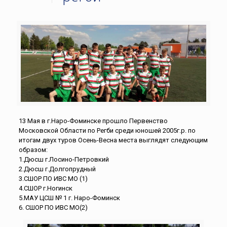
13 Мая в г.Наро-Фоминске прошло Первенство
Московской Области по Регби среди юношей 2005г.р. по
итогам двух туров Осень-Весна места выглядят следующим
образом:
1.Дюсш г.Лосино-Петровкий
2.Дюсш г.Долгопрудный
3.СШОР ПО ИВС МО (1)
4.СШОР г.Ногинск
5.МАУ ЦСШ № 1 г. Наро-Фоминск
6. СШОР ПО ИВС МО(2)