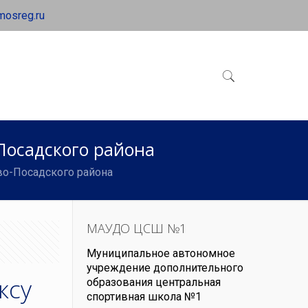
mosreg.ru
Посадского района
во-Посадского района
МАУДО ЦСШ №1
Муниципальное автономное
учреждение дополнительного
ксу
образования центральная
спортивная школа №1