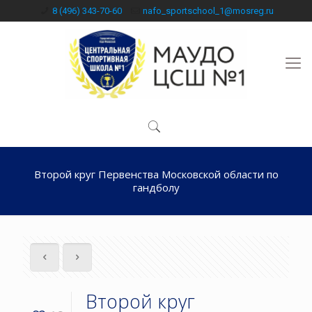
8 (496) 343-70-60
nafo_sportschool_1@mosreg.ru
Второй круг Первенства Московской области по
гандболу
Второй круг